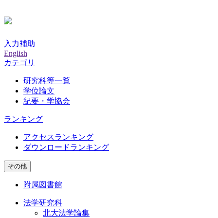
入力補助
English
カテゴリ
研究科等一覧
学位論文
紀要・学協会
ランキング
アクセスランキング
ダウンロードランキング
その他
附属図書館
法学研究科
北大法学論集