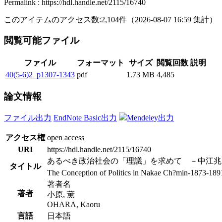
Permalink : https://hdl.handle.net/2115/16740
このアイテムのアクセス数:
2,104
件
（
2026-08-07
16:59 集計
）
閲覧可能ファイル
ファイル
フォーマット
サイズ
閲覧回数
説明
40(5-6)2_p1307-1343
pdf
1.73 MB
4,485
論文情報
ファイル出力
EndNote Basic出力
Mendeley出力
アクセス権
open access
URI
https://hdl.handle.net/2115/16740
あるべき政治社会の「理議」を求めて －中江兆
タイトル
The Conception of Politics in Nakae Ch?min-1873-189
著者名
著者
小原, 薫
OHARA, Kaoru
言語
日本語