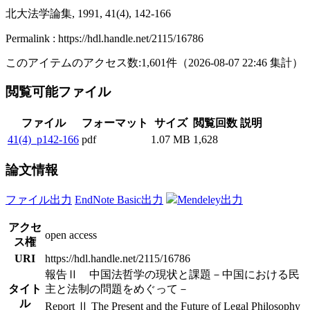
北大法学論集, 1991, 41(4), 142-166
Permalink : https://hdl.handle.net/2115/16786
このアイテムのアクセス数:
1,601
件
（
2026-08-07
22:46 集計
）
閲覧可能ファイル
ファイル
フォーマット
サイズ
閲覧回数
説明
41(4)_p142-166
pdf
1.07 MB
1,628
論文情報
ファイル出力
EndNote Basic出力
Mendeley出力
アクセ
open access
ス権
URI
https://hdl.handle.net/2115/16786
報告Ⅱ 中国法哲学の現状と課題－中国における民
タイト
主と法制の問題をめぐって－
ル
Report Ⅱ The Present and the Future of Legal Philosophy