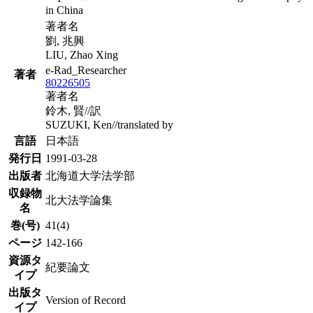
in China
著者名
劉, 兆興
LIU, Zhao Xing
e-Rad_Researcher
著者
80226505
著者名
鈴木, 賢//訳
SUZUKI, Ken//translated by
言語
日本語
発行日
1991-03-28
出版者
北海道大学法学部
収録物
北大法学論集
名
巻(号)
41(4)
ページ
142-166
資源タ
紀要論文
イプ
出版タ
Version of Record
イプ