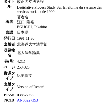
タイト
改正の立法過程
ル
Legislative Process Study Sur la reforme du systeme des
services sociaux de 1990
著者名
著者
江口, 隆裕
EGUCHI, Takahiro
言語
日本語
発行日
1991-11-30
出版者
北海道大学法学部
収録物
北大法学論集
名
巻(号)
42(1)
ページ
253-323
資源タ
紀要論文
イプ
出版タ
Version of Record
イプ
PISSN
0385-5953
NCID
AN00227353