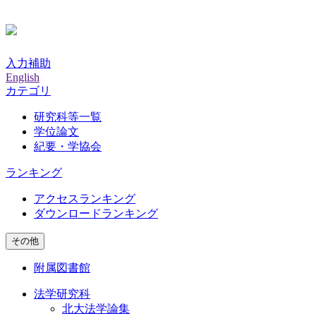
入力補助
English
カテゴリ
研究科等一覧
学位論文
紀要・学協会
ランキング
アクセスランキング
ダウンロードランキング
その他
附属図書館
法学研究科
北大法学論集