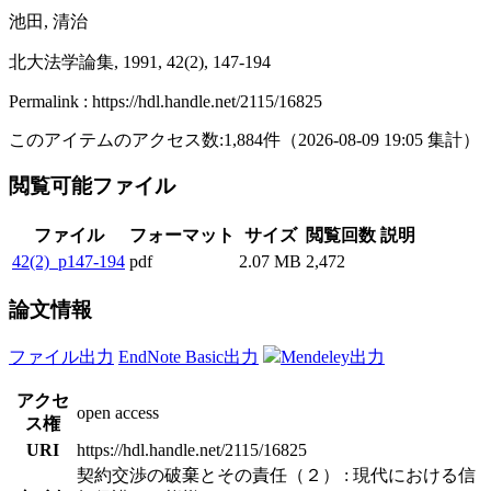
池田, 清治
北大法学論集, 1991, 42(2), 147-194
Permalink : https://hdl.handle.net/2115/16825
このアイテムのアクセス数:
1,884
件
（
2026-08-09
19:05 集計
）
閲覧可能ファイル
ファイル
フォーマット
サイズ
閲覧回数
説明
42(2)_p147-194
pdf
2.07 MB
2,472
論文情報
ファイル出力
EndNote Basic出力
Mendeley出力
アクセ
open access
ス権
URI
https://hdl.handle.net/2115/16825
契約交渉の破棄とその責任（２） : 現代における信