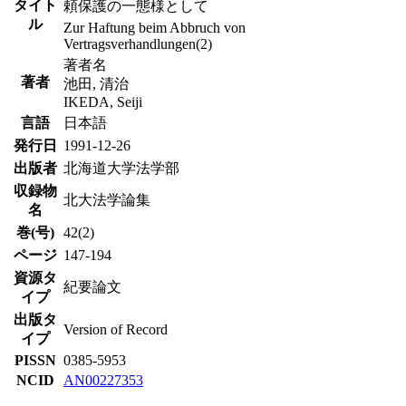
タイト
頼保護の一態様として
ル
Zur Haftung beim Abbruch von
Vertragsverhandlungen(2)
著者名
著者
池田, 清治
IKEDA, Seiji
言語
日本語
発行日
1991-12-26
出版者
北海道大学法学部
収録物
北大法学論集
名
巻(号)
42(2)
ページ
147-194
資源タ
紀要論文
イプ
出版タ
Version of Record
イプ
PISSN
0385-5953
NCID
AN00227353