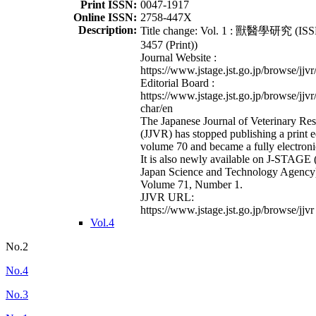
Print ISSN:
0047-1917
Online ISSN:
2758-447X
Description:
Title change: Vol. 1 : 獸醫學研究 (ISS
3457 (Print))
Journal Website :
https://www.jstage.jst.go.jp/browse/jjvr
Editorial Board :
https://www.jstage.jst.go.jp/browse/jjvr
char/en
The Japanese Journal of Veterinary Re
(JJVR) has stopped publishing a print e
volume 70 and became a fully electroni
It is also newly available on J-STAGE 
Japan Science and Technology Agency
Volume 71, Number 1.
JJVR URL:
https://www.jstage.jst.go.jp/browse/jjvr
Vol.4
No.2
No.4
No.3