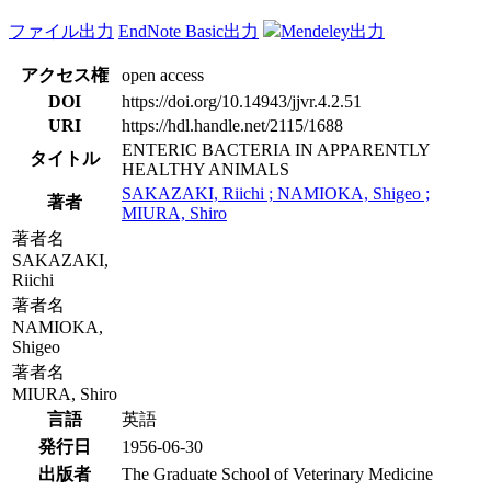
ファイル出力
EndNote Basic出力
Mendeley出力
アクセス権
open access
DOI
https://doi.org/10.14943/jjvr.4.2.51
URI
https://hdl.handle.net/2115/1688
ENTERIC BACTERIA IN APPARENTLY
タイトル
HEALTHY ANIMALS
SAKAZAKI, Riichi ; NAMIOKA, Shigeo ;
著者
MIURA, Shiro
著者名
SAKAZAKI,
Riichi
著者名
NAMIOKA,
Shigeo
著者名
MIURA, Shiro
言語
英語
発行日
1956-06-30
出版者
The Graduate School of Veterinary Medicine