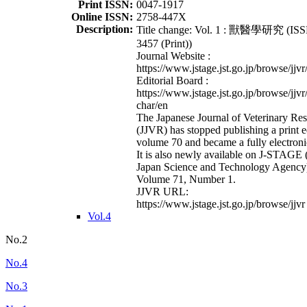
Print ISSN:
0047-1917
Online ISSN:
2758-447X
Description:
Title change: Vol. 1 : 獸醫學研究 (ISS
3457 (Print))
Journal Website :
https://www.jstage.jst.go.jp/browse/jjvr
Editorial Board :
https://www.jstage.jst.go.jp/browse/jjvr
char/en
The Japanese Journal of Veterinary Re
(JJVR) has stopped publishing a print e
volume 70 and became a fully electroni
It is also newly available on J-STAGE 
Japan Science and Technology Agency
Volume 71, Number 1.
JJVR URL:
https://www.jstage.jst.go.jp/browse/jjvr
Vol.4
No.2
No.4
No.3