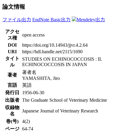
論文情報
ファイル出力
EndNote Basic出力
Mendeley出力
アクセ
open access
ス権
DOI
https://doi.org/10.14943/jjvr.4.2.64
URI
https://hdl.handle.net/2115/1690
タイト
STUDIES ON ECHINOCOCCOSIS : II.
ECHINOCOCCOSIS IN JAPAN
ル
著者名
著者
YAMASHITA, Jiro
言語
英語
発行日
1956-06-30
出版者
The Graduate School of Veterinary Medicine
収録物
Japanese Journal of Veterinary Research
名
巻(号)
4(2)
ページ
64-74