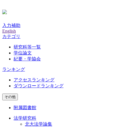
入力補助
English
カテゴリ
研究科等一覧
学位論文
紀要・学協会
ランキング
アクセスランキング
ダウンロードランキング
その他
附属図書館
法学研究科
北大法学論集