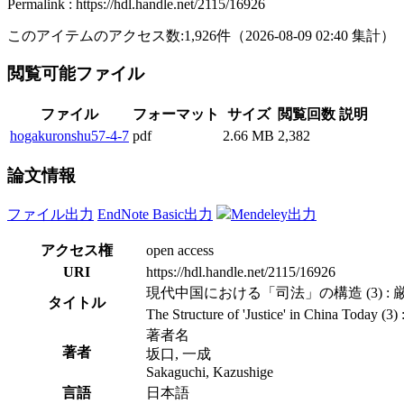
Permalink : https://hdl.handle.net/2115/16926
このアイテムのアクセス数:
1,926
件
（
2026-08-09
02:40 集計
）
閲覧可能ファイル
ファイル
フォーマット
サイズ
閲覧回数
説明
hogakuronshu57-4-7
pdf
2.66 MB
2,382
論文情報
ファイル出力
EndNote Basic出力
Mendeley出力
アクセス権
open access
URI
https://hdl.handle.net/2115/16926
現代中国における「司法」の構造 (3) 
タイトル
The Structure of 'Justice' in China Today (3)
著者名
著者
坂口, 一成
Sakaguchi, Kazushige
言語
日本語