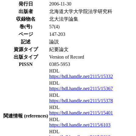
発行日
2006-11-30
出版者
北海道大学大学院法学研究科
収録物名
北大法学論集
巻(号)
57(4)
ページ
147-203
記述
論説
資源タイプ
紀要論文
出版タイプ
Version of Record
PISSN
0385-5953
HDL
https://hdl.handle.net/2115/15332
HDL
https://hdl.handle.net/2115/15367
HDL
https://hdl.handle.net/2115/15378
HDL
https://hdl.handle.net/2115/15401
関連情報 (references)
HDL
https://hdl.handle.net/2115/6103
HDL