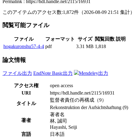
Permalink : https://hdl.handle.net/2115/16931
このアイテムのアクセス数:
1,872
件
（
2026-08-09
21:51 集計
）
閲覧可能ファイル
ファイル
フォーマット
サイズ
閲覧回数
説明
hogakuronshu57-4-4
pdf
3.31 MB
1,818
論文情報
ファイル出力
EndNote Basic出力
Mendeley出力
アクセス権
open access
URI
https://hdl.handle.net/2115/16931
監督者責任の再構成（9）
タイトル
Rekonstruktion der Aufsichtshaftung (9)
著者名
著者
林, 誠司
Hayashi, Seiji
言語
日本語