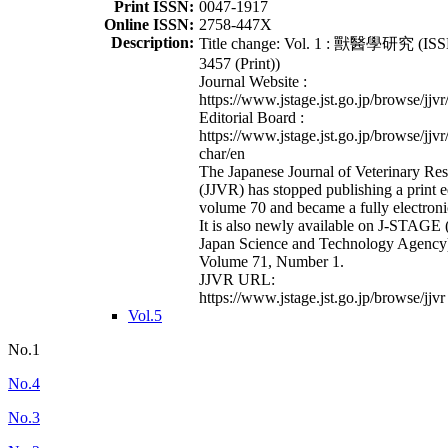
Print ISSN:
0047-1917
Online ISSN:
2758-447X
Description:
Title change: Vol. 1 : 獸醫學研究 (ISS
3457 (Print))
Journal Website :
https://www.jstage.jst.go.jp/browse/jjvr
Editorial Board :
https://www.jstage.jst.go.jp/browse/jjvr
char/en
The Japanese Journal of Veterinary Re
(JJVR) has stopped publishing a print e
volume 70 and became a fully electroni
It is also newly available on J-STAGE 
Japan Science and Technology Agency
Volume 71, Number 1.
JJVR URL:
https://www.jstage.jst.go.jp/browse/jjvr
Vol.5
No.1
No.4
No.3