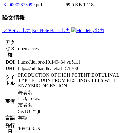
KJ00002373099
pdf
99.5 KB
1,118
論文情報
ファイル出力
EndNote Basic出力
Mendeley出力
アク
セス
open access
権
DOI
https://doi.org/10.14943/jjvr.5.1.1
URI
https://hdl.handle.net/2115/1700
PRODUCTION OF HIGH POTENT BOTULINAL
タイ
TYPE E TOXIN FROM RESTING CELLS WITH
トル
ENZYMIC DIGESTION
著者名
ITO, Tokiya
著者
著者名
SATO, Yuji
言語
英語
発行
1957-03-25
日