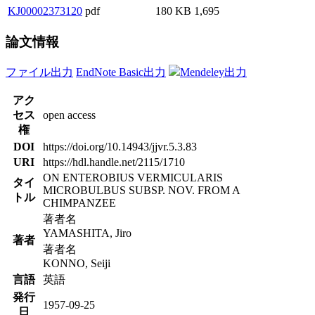
KJ00002373120
pdf
180 KB
1,695
論文情報
ファイル出力
EndNote Basic出力
Mendeley出力
アク
セス
open access
権
DOI
https://doi.org/10.14943/jjvr.5.3.83
URI
https://hdl.handle.net/2115/1710
ON ENTEROBIUS VERMICULARIS
タイ
MICROBULBUS SUBSP. NOV. FROM A
トル
CHIMPANZEE
著者名
YAMASHITA, Jiro
著者
著者名
KONNO, Seiji
言語
英語
発行
1957-09-25
日