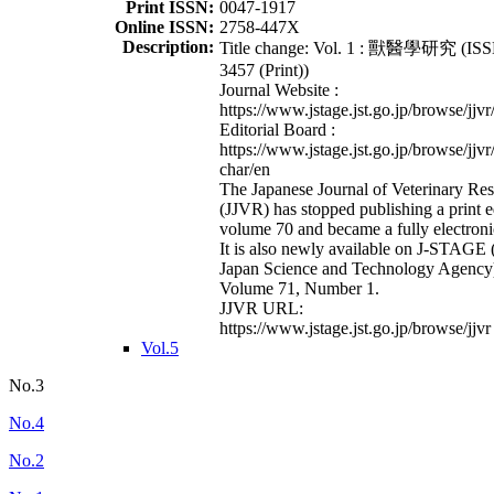
Print ISSN:
0047-1917
Online ISSN:
2758-447X
Description:
Title change: Vol. 1 : 獸醫學研究 (ISS
3457 (Print))
Journal Website :
https://www.jstage.jst.go.jp/browse/jjvr
Editorial Board :
https://www.jstage.jst.go.jp/browse/jjvr
char/en
The Japanese Journal of Veterinary Re
(JJVR) has stopped publishing a print e
volume 70 and became a fully electroni
It is also newly available on J-STAGE 
Japan Science and Technology Agency
Volume 71, Number 1.
JJVR URL:
https://www.jstage.jst.go.jp/browse/jjvr
Vol.5
No.3
No.4
No.2