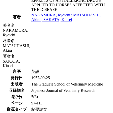
EFFECTS OF ANTIALLERGIC DRUGS
APPLIED TO HORSES AFFECTED WITH
THE DISEASE
NAKAMURA, Ryoichi ; MATSUHASHI,
著者
Akira ; SAKATA, Kinsei
著者名
NAKAMURA,
Ryoichi
著者名
MATSUHASHI,
Akira
著者名
SAKATA,
Kinsei
言語
英語
発行日
1957-09-25
出版者
The Graduate School of Veterinary Medicine
収録物名
Japanese Journal of Veterinary Research
巻(号)
5(3)
ページ
97-111
資源タイプ
紀要論文