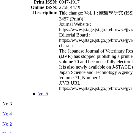
Print ISSN:
0047-1917
Online ISSN:
2758-447X
Description:
Title change: Vol. 1 : 獸醫學研究 (ISS
3457 (Print))
Journal Website :
https://www.jstage.jst.go.jp/browse/jjvr
Editorial Board :
https://www.jstage.jst.go.jp/browse/jjvr
char/en
The Japanese Journal of Veterinary Re
(JJVR) has stopped publishing a print e
volume 70 and became a fully electroni
It is also newly available on J-STAGE 
Japan Science and Technology Agency
Volume 71, Number 1.
JJVR URL:
https://www.jstage.jst.go.jp/browse/jjvr
Vol.5
No.3
No.4
No.2