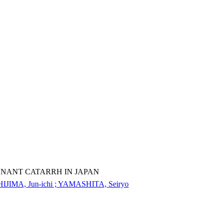
NANT CATARRH IN JAPAN
HIJIMA, Jun-ichi ; YAMASHITA, Seiryo