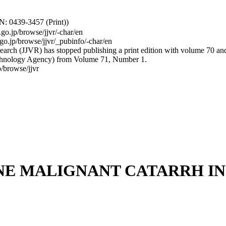
: 0439-3457 (Print))
.go.jp/browse/jjvr/-char/en
.go.jp/browse/jjvr/_pubinfo/-char/en
arch (JJVR) has stopped publishing a print edition with volume 70 and b
hnology Agency) from Volume 71, Number 1.
/browse/jjvr
NE MALIGNANT CATARRH IN