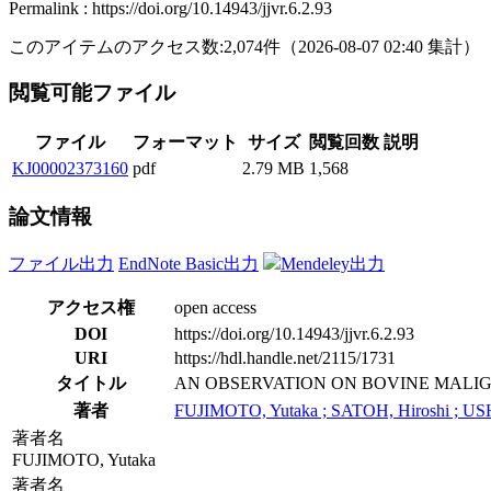
Permalink : https://doi.org/10.14943/jjvr.6.2.93
このアイテムのアクセス数:
2,074
件
（
2026-08-07
02:40 集計
）
閲覧可能ファイル
ファイル
フォーマット
サイズ
閲覧回数
説明
KJ00002373160
pdf
2.79 MB
1,568
論文情報
ファイル出力
EndNote Basic出力
Mendeley出力
アクセス権
open access
DOI
https://doi.org/10.14943/jjvr.6.2.93
URI
https://hdl.handle.net/2115/1731
タイトル
AN OBSERVATION ON BOVINE MALIG
著者
FUJIMOTO, Yutaka ; SATOH, Hiroshi ; US
著者名
FUJIMOTO, Yutaka
著者名