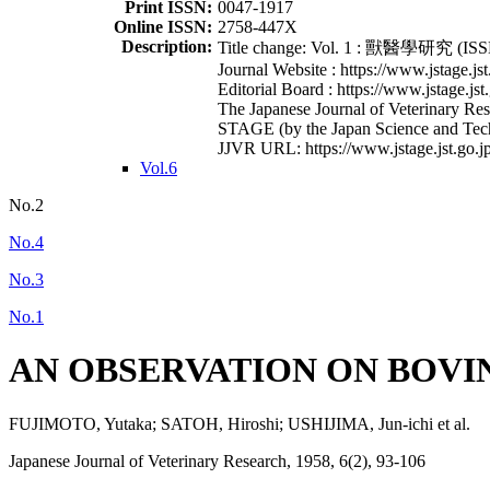
Print ISSN:
0047-1917
Online ISSN:
2758-447X
Description:
Title change: Vol. 1 : 獸醫學研究 (ISSN
Journal Website : https://www.jstage.jst
Editorial Board : https://www.jstage.jst
The Japanese Journal of Veterinary Rese
STAGE (by the Japan Science and Tec
JJVR URL: https://www.jstage.jst.go.jp
Vol.6
No.2
No.4
No.3
No.1
AN OBSERVATION ON BOVI
FUJIMOTO, Yutaka; SATOH, Hiroshi; USHIJIMA, Jun-ichi et al.
Japanese Journal of Veterinary Research, 1958, 6(2), 93-106