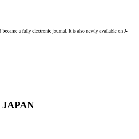
ecame a fully electronic journal. It is also newly available on J-
 JAPAN