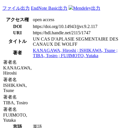
ファイル出力
EndNote Basic出力
Mendeley出力
アクセス権
open access
DOI
https://doi.org/10.14943/jjvr.9.2.117
URI
https://hdl.handle.net/2115/1747
UN CAS D'APLASIE SEGMENTAIRE DES
タイトル
CANAUX DE WOLFF
KANAGAWA, Hiroshi ; ISHIKAWA, Tsune ;
著者
TIBA, Tosiro ; FUJIMOTO, Yutaka
著者名
KANAGAWA,
Hiroshi
著者名
ISHIKAWA,
Tsune
著者名
TIBA, Tosiro
著者名
FUJIMOTO,
Yutaka
言語
英語