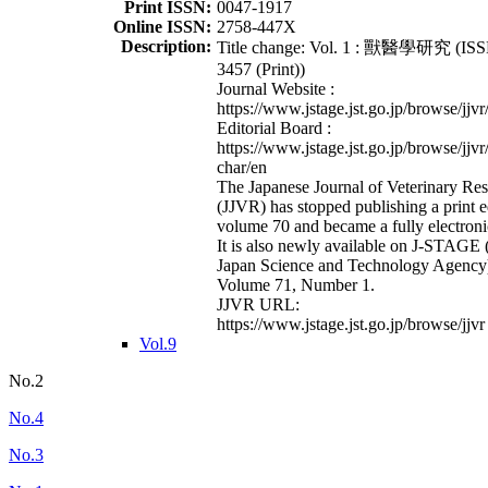
Print ISSN:
0047-1917
Online ISSN:
2758-447X
Description:
Title change: Vol. 1 : 獸醫學研究 (ISS
3457 (Print))
Journal Website :
https://www.jstage.jst.go.jp/browse/jjvr
Editorial Board :
https://www.jstage.jst.go.jp/browse/jjvr
char/en
The Japanese Journal of Veterinary Re
(JJVR) has stopped publishing a print e
volume 70 and became a fully electroni
It is also newly available on J-STAGE 
Japan Science and Technology Agency
Volume 71, Number 1.
JJVR URL:
https://www.jstage.jst.go.jp/browse/jjvr
Vol.9
No.2
No.4
No.3