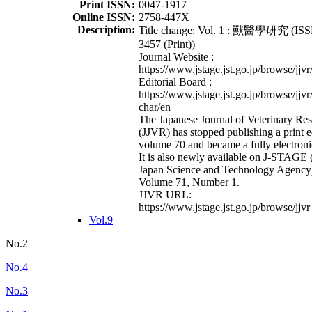
Print ISSN:
0047-1917
Online ISSN:
2758-447X
Description:
Title change: Vol. 1 : 獸醫學研究 (ISS
3457 (Print))
Journal Website :
https://www.jstage.jst.go.jp/browse/jjvr
Editorial Board :
https://www.jstage.jst.go.jp/browse/jjvr
char/en
The Japanese Journal of Veterinary Re
(JJVR) has stopped publishing a print e
volume 70 and became a fully electroni
It is also newly available on J-STAGE 
Japan Science and Technology Agency
Volume 71, Number 1.
JJVR URL:
https://www.jstage.jst.go.jp/browse/jjvr
Vol.9
No.2
No.4
No.3