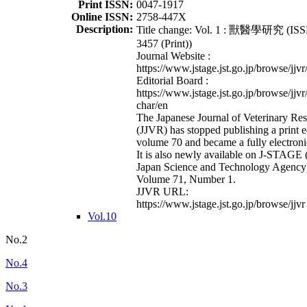
Print ISSN:
0047-1917
Online ISSN:
2758-447X
Description:
Title change: Vol. 1 : 獸醫學研究 (ISS
3457 (Print))
Journal Website :
https://www.jstage.jst.go.jp/browse/jjvr
Editorial Board :
https://www.jstage.jst.go.jp/browse/jjvr
char/en
The Japanese Journal of Veterinary Re
(JJVR) has stopped publishing a print e
volume 70 and became a fully electroni
It is also newly available on J-STAGE 
Japan Science and Technology Agency
Volume 71, Number 1.
JJVR URL:
https://www.jstage.jst.go.jp/browse/jjvr
Vol.10
No.2
No.4
No.3