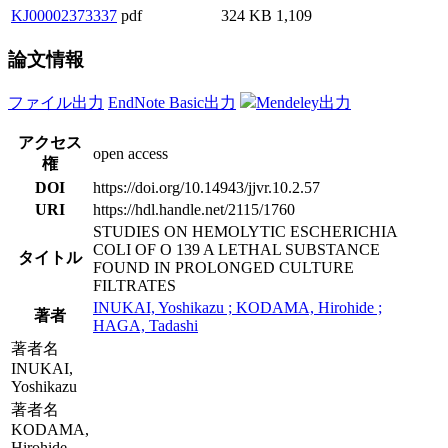
KJ00002373337
pdf
324 KB
1,109
論文情報
ファイル出力
EndNote Basic出力
Mendeley出力
アクセス
open access
権
DOI
https://doi.org/10.14943/jjvr.10.2.57
URI
https://hdl.handle.net/2115/1760
STUDIES ON HEMOLYTIC ESCHERICHIA
COLI OF O 139 A LETHAL SUBSTANCE
タイトル
FOUND IN PROLONGED CULTURE
FILTRATES
INUKAI, Yoshikazu ; KODAMA, Hirohide ;
著者
HAGA, Tadashi
著者名
INUKAI,
Yoshikazu
著者名
KODAMA,
Hirohide