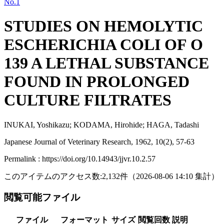
No.1
STUDIES ON HEMOLYTIC
ESCHERICHIA COLI OF O
139 A LETHAL SUBSTANCE
FOUND IN PROLONGED
CULTURE FILTRATES
INUKAI, Yoshikazu; KODAMA, Hirohide; HAGA, Tadashi
Japanese Journal of Veterinary Research, 1962, 10(2), 57-63
Permalink : https://doi.org/10.14943/jjvr.10.2.57
このアイテムのアクセス数:
2,132
件
（
2026-08-06
14:10 集計
）
閲覧可能ファイル
ファイル
フォーマット
サイズ
閲覧回数
説明