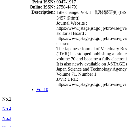
Print ISSN:
0047-1917
Online ISSN:
2758-447X
Description:
Title change: Vol. 1 : 獸醫學研究 (ISS
3457 (Print))
Journal Website :
https://www.jstage.jst.go.jp/browse/jjvr
Editorial Board :
https://www.jstage.jst.go.jp/browse/jjvr
char/en
The Japanese Journal of Veterinary Re
(JJVR) has stopped publishing a print e
volume 70 and became a fully electroni
It is also newly available on J-STAGE 
Japan Science and Technology Agency
Volume 71, Number 1.
JJVR URL:
https://www.jstage.jst.go.jp/browse/jjvr
Vol.10
No.2
No.4
No.3