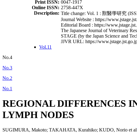
Print ISSN:
0047-1917
Online ISSN:
2758-447X
Description:
Title change: Vol. 1 : 獸醫學研究 (ISSN
Journal Website : https://www.jstage.jst
Editorial Board : https://www.jstage.jst
The Japanese Journal of Veterinary Rese
STAGE (by the Japan Science and Tec
JJVR URL: https://www.jstage.jst.go.jp
Vol.11
No.4
No.3
No.2
No.1
REGIONAL DIFFERENCES I
LYMPH NODES
SUGIMURA, Makoto; TAKAHATA, Kurahiko; KUDO, Norio et al