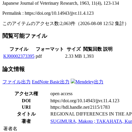
Japanese Journal of Veterinary Research, 1963, 11(4), 123-134
Permalink : https://doi.org/10.14943/jjvr.11.4.123
このアイテムのアクセス数:
2,063
件
（
2026-08-08
12:52 集計
）
閲覧可能ファイル
ファイル
フォーマット
サイズ
閲覧回数
説明
KJ00002373395
pdf
2.33 MB
1,393
論文情報
ファイル出力
EndNote Basic出力
Mendeley出力
アクセス権
open access
DOI
https://doi.org/10.14943/jjvr.11.4.123
URI
https://hdl.handle.net/2115/1783
タイトル
REGIONAL DIFFERENCES IN THE A
著者
SUGIMURA, Makoto ; TAKAHATA, Kurah
著者名