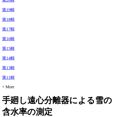
第20輯
第19輯
第18輯
第17輯
第16輯
第15輯
第14輯
第13輯
第11輯
+ More
手廻し遠心分離器による雪の
含水率の測定