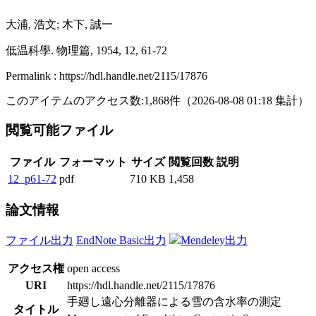
大浦, 浩文; 木下, 誠一
低温科學. 物理篇, 1954, 12, 61-72
Permalink : https://hdl.handle.net/2115/17876
このアイテムのアクセス数:
1,868
件
（
2026-08-08
01:18 集計
）
閲覧可能ファイル
ファイル
フォーマット
サイズ
閲覧回数
説明
12_p61-72
pdf
710 KB
1,458
論文情報
ファイル出力
EndNote Basic出力
Mendeley出力
アクセス権
open access
URI
https://hdl.handle.net/2115/17876
手廻し遠心分離器による雪の含水率の測定
タイトル