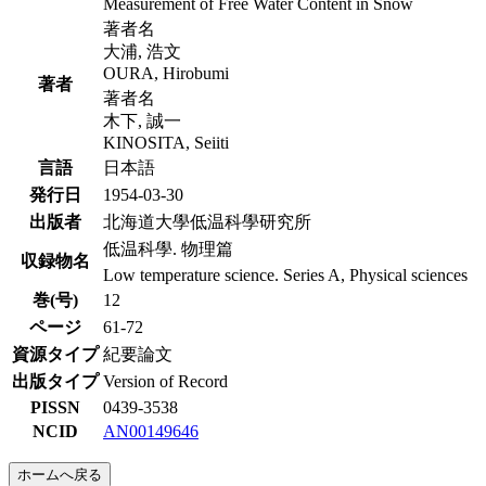
Measurement of Free Water Content in Snow
著者名
大浦, 浩文
OURA, Hirobumi
著者
著者名
木下, 誠一
KINOSITA, Seiiti
言語
日本語
発行日
1954-03-30
出版者
北海道大學低温科學研究所
低温科學. 物理篇
収録物名
Low temperature science. Series A, Physical sciences
巻(号)
12
ページ
61-72
資源タイプ
紀要論文
出版タイプ
Version of Record
PISSN
0439-3538
NCID
AN00149646
ホームへ戻る