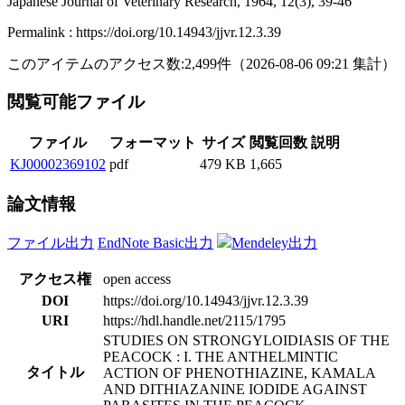
Japanese Journal of Veterinary Research, 1964, 12(3), 39-46
Permalink : https://doi.org/10.14943/jjvr.12.3.39
このアイテムのアクセス数:
2,499
件
（
2026-08-06
09:21 集計
）
閲覧可能ファイル
ファイル
フォーマット
サイズ
閲覧回数
説明
KJ00002369102
pdf
479 KB
1,665
論文情報
ファイル出力
EndNote Basic出力
Mendeley出力
アクセス権
open access
DOI
https://doi.org/10.14943/jjvr.12.3.39
URI
https://hdl.handle.net/2115/1795
STUDIES ON STRONGYLOIDIASIS OF THE
PEACOCK : I. THE ANTHELMINTIC
タイトル
ACTION OF PHENOTHIAZINE, KAMALA
AND DITHIAZANINE IODIDE AGAINST