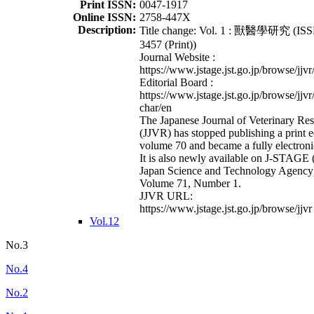
Print ISSN:
0047-1917
Online ISSN:
2758-447X
Description:
Title change: Vol. 1 : 獸醫學研究 (ISS
3457 (Print))
Journal Website :
https://www.jstage.jst.go.jp/browse/jjvr
Editorial Board :
https://www.jstage.jst.go.jp/browse/jjvr
char/en
The Japanese Journal of Veterinary Re
(JJVR) has stopped publishing a print e
volume 70 and became a fully electroni
It is also newly available on J-STAGE 
Japan Science and Technology Agency
Volume 71, Number 1.
JJVR URL:
https://www.jstage.jst.go.jp/browse/jjvr
Vol.12
No.3
No.4
No.2