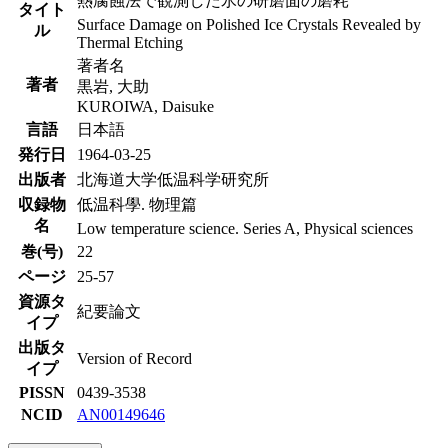
熱腐蝕法で観測した氷の研磨面の磨耗
タイト
Surface Damage on Polished Ice Crystals Revealed by
ル
Thermal Etching
著者名
著者
黒岩, 大助
KUROIWA, Daisuke
言語
日本語
発行日
1964-03-25
出版者
北海道大学低温科学研究所
収録物
低温科學. 物理篇
名
Low temperature science. Series A, Physical sciences
巻(号)
22
ページ
25-57
資源タ
紀要論文
イプ
出版タ
Version of Record
イプ
PISSN
0439-3538
NCID
AN00149646