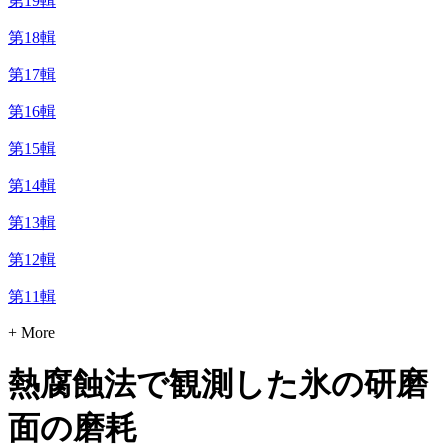
第19輯
第18輯
第17輯
第16輯
第15輯
第14輯
第13輯
第12輯
第11輯
+ More
熱腐蝕法で観測した氷の研磨
面の磨耗