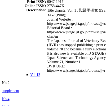
Print ISSN:
0047-1917
Online ISSN:
2758-447X
Description:
Title change: Vol. 1 : 獸醫學研究 (ISS
3457 (Print))
Journal Website :
https://www.jstage.jst.go.jp/browse/jjvr
Editorial Board :
https://www.jstage.jst.go.jp/browse/jjvr
char/en
The Japanese Journal of Veterinary Re
(JJVR) has stopped publishing a print e
volume 70 and became a fully electroni
It is also newly available on J-STAGE 
Japan Science and Technology Agency
Volume 71, Number 1.
JJVR URL:
https://www.jstage.jst.go.jp/browse/jjvr
Vol.13
No.2
supplement
No.4