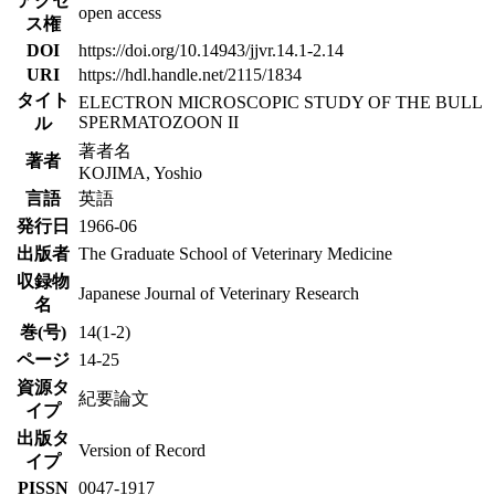
アクセ
open access
ス権
DOI
https://doi.org/10.14943/jjvr.14.1-2.14
URI
https://hdl.handle.net/2115/1834
タイト
ELECTRON MICROSCOPIC STUDY OF THE BULL
SPERMATOZOON II
ル
著者名
著者
KOJIMA, Yoshio
言語
英語
発行日
1966-06
出版者
The Graduate School of Veterinary Medicine
収録物
Japanese Journal of Veterinary Research
名
巻(号)
14(1-2)
ページ
14-25
資源タ
紀要論文
イプ
出版タ
Version of Record
イプ
PISSN
0047-1917