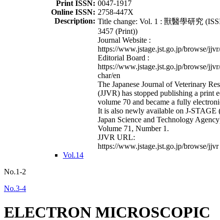
Print ISSN:
0047-1917
Online ISSN:
2758-447X
Description:
Title change: Vol. 1 : 獸醫學研究 (ISS
3457 (Print))
Journal Website :
https://www.jstage.jst.go.jp/browse/jjvr
Editorial Board :
https://www.jstage.jst.go.jp/browse/jjvr
char/en
The Japanese Journal of Veterinary Re
(JJVR) has stopped publishing a print e
volume 70 and became a fully electroni
It is also newly available on J-STAGE 
Japan Science and Technology Agency
Volume 71, Number 1.
JJVR URL:
https://www.jstage.jst.go.jp/browse/jjvr
Vol.14
No.1-2
No.3-4
ELECTRON MICROSCOPIC