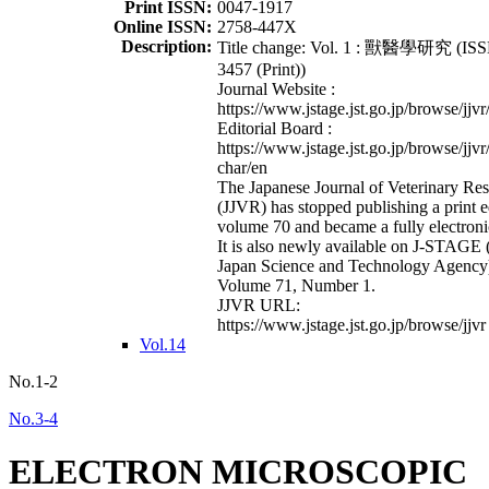
Print ISSN:
0047-1917
Online ISSN:
2758-447X
Description:
Title change: Vol. 1 : 獸醫學研究 (ISS
3457 (Print))
Journal Website :
https://www.jstage.jst.go.jp/browse/jjvr
Editorial Board :
https://www.jstage.jst.go.jp/browse/jjvr
char/en
The Japanese Journal of Veterinary Re
(JJVR) has stopped publishing a print e
volume 70 and became a fully electroni
It is also newly available on J-STAGE 
Japan Science and Technology Agency
Volume 71, Number 1.
JJVR URL:
https://www.jstage.jst.go.jp/browse/jjvr
Vol.14
No.1-2
No.3-4
ELECTRON MICROSCOPIC