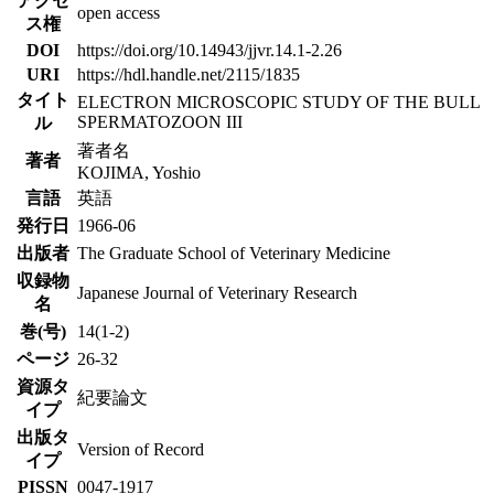
アクセ
open access
ス権
DOI
https://doi.org/10.14943/jjvr.14.1-2.26
URI
https://hdl.handle.net/2115/1835
タイト
ELECTRON MICROSCOPIC STUDY OF THE BULL
SPERMATOZOON III
ル
著者名
著者
KOJIMA, Yoshio
言語
英語
発行日
1966-06
出版者
The Graduate School of Veterinary Medicine
収録物
Japanese Journal of Veterinary Research
名
巻(号)
14(1-2)
ページ
26-32
資源タ
紀要論文
イプ
出版タ
Version of Record
イプ
PISSN
0047-1917