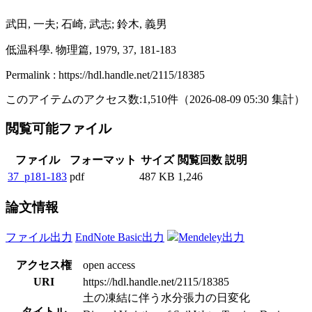
武田, 一夫; 石崎, 武志; 鈴木, 義男
低温科學. 物理篇, 1979, 37, 181-183
Permalink : https://hdl.handle.net/2115/18385
このアイテムのアクセス数:
1,510
件
（
2026-08-09
05:30 集計
）
閲覧可能ファイル
ファイル
フォーマット
サイズ
閲覧回数
説明
37_p181-183
pdf
487 KB
1,246
論文情報
ファイル出力
EndNote Basic出力
Mendeley出力
アクセス権
open access
URI
https://hdl.handle.net/2115/18385
土の凍結に伴う水分張力の日変化
タイトル