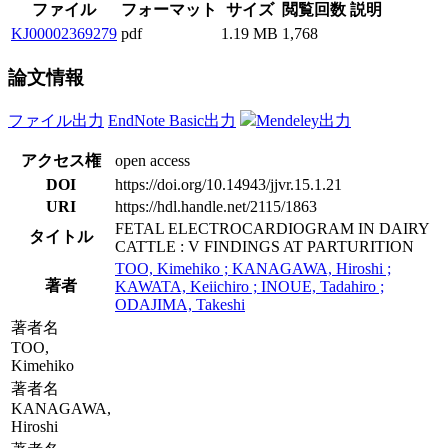
ファイル
フォーマット
サイズ
閲覧回数
説明
KJ00002369279
pdf
1.19 MB
1,768
論文情報
ファイル出力
EndNote Basic出力
Mendeley出力
アクセス権
open access
DOI
https://doi.org/10.14943/jjvr.15.1.21
URI
https://hdl.handle.net/2115/1863
FETAL ELECTROCARDIOGRAM IN DAIRY
タイトル
CATTLE : V FINDINGS AT PARTURITION
TOO, Kimehiko ; KANAGAWA, Hiroshi ;
著者
KAWATA, Keiichiro ; INOUE, Tadahiro ;
ODAJIMA, Takeshi
著者名
TOO,
Kimehiko
著者名
KANAGAWA,
Hiroshi