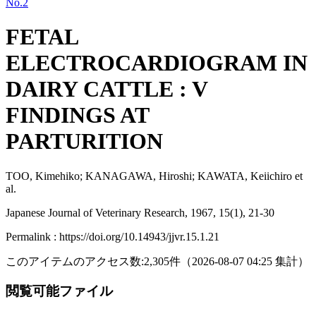
No.2
FETAL
ELECTROCARDIOGRAM IN
DAIRY CATTLE : V
FINDINGS AT
PARTURITION
TOO, Kimehiko; KANAGAWA, Hiroshi; KAWATA, Keiichiro et
al.
Japanese Journal of Veterinary Research, 1967, 15(1), 21-30
Permalink : https://doi.org/10.14943/jjvr.15.1.21
このアイテムのアクセス数:
2,305
件
（
2026-08-07
04:25 集計
）
閲覧可能ファイル