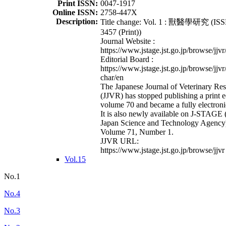
Print ISSN:
0047-1917
Online ISSN:
2758-447X
Description:
Title change: Vol. 1 : 獸醫學研究 (ISS
3457 (Print))
Journal Website :
https://www.jstage.jst.go.jp/browse/jjvr
Editorial Board :
https://www.jstage.jst.go.jp/browse/jjvr
char/en
The Japanese Journal of Veterinary Re
(JJVR) has stopped publishing a print e
volume 70 and became a fully electroni
It is also newly available on J-STAGE 
Japan Science and Technology Agency
Volume 71, Number 1.
JJVR URL:
https://www.jstage.jst.go.jp/browse/jjvr
Vol.15
No.1
No.4
No.3