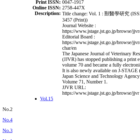
Print ISSN:
0047-1917
Online ISSN:
2758-447X
Description:
Title change: Vol. 1 : 獸醫學研究 (ISS
3457 (Print))
Journal Website :
https://www.jstage.jst.go.jp/browse/jjvr
Editorial Board :
https://www.jstage.jst.go.jp/browse/jjvr
char/en
The Japanese Journal of Veterinary Re
(JJVR) has stopped publishing a print e
volume 70 and became a fully electroni
It is also newly available on J-STAGE 
Japan Science and Technology Agency
Volume 71, Number 1.
JJVR URL:
https://www.jstage.jst.go.jp/browse/jjvr
Vol.15
No.2
No.4
No.3