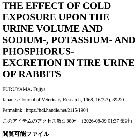
THE EFFECT OF COLD
EXPOSURE UPON THE
URINE VOLUME AND
SODIUM-, POTASSIUM- AND
PHOSPHORUS-
EXCRETION IN TIRE URINE
OF RABBITS
FURUYAMA, Fujiya
Japanese Journal of Veterinary Research, 1968, 16(2-3), 89-90
Permalink : https://hdl.handle.net/2115/1904
このアイテムのアクセス数:
1,880
件
（
2026-08-09
01:37 集計
）
閲覧可能ファイル