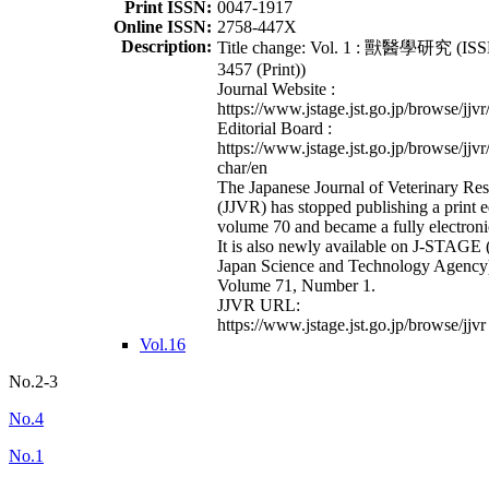
Print ISSN:
0047-1917
Online ISSN:
2758-447X
Description:
Title change: Vol. 1 : 獸醫學研究 (ISS
3457 (Print))
Journal Website :
https://www.jstage.jst.go.jp/browse/jjvr
Editorial Board :
https://www.jstage.jst.go.jp/browse/jjvr
char/en
The Japanese Journal of Veterinary Re
(JJVR) has stopped publishing a print e
volume 70 and became a fully electroni
It is also newly available on J-STAGE 
Japan Science and Technology Agency
Volume 71, Number 1.
JJVR URL:
https://www.jstage.jst.go.jp/browse/jjvr
Vol.16
No.2-3
No.4
No.1