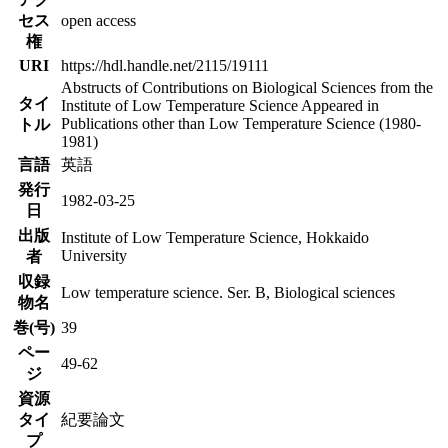
セス
open access
権
URI
https://hdl.handle.net/2115/19111
Abstructs of Contributions on Biological Sciences from the
タイ
Institute of Low Temperature Science Appeared in
Publications other than Low Temperature Science (1980-
トル
1981)
言語
英語
発行
1982-03-25
日
出版
Institute of Low Temperature Science, Hokkaido
University
者
収録
Low temperature science. Ser. B, Biological sciences
物名
巻(号)
39
ペー
49-62
ジ
資源
タイ
紀要論文
プ