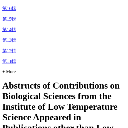
第16輯
第15輯
第14輯
第13輯
第12輯
第11輯
+ More
Abstructs of Contributions on
Biological Sciences from the
Institute of Low Temperature
Science Appeared in
Publications other than Low