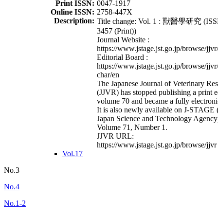
Print ISSN:
0047-1917
Online ISSN:
2758-447X
Description:
Title change: Vol. 1 : 獸醫學研究 (ISS
3457 (Print))
Journal Website :
https://www.jstage.jst.go.jp/browse/jjvr
Editorial Board :
https://www.jstage.jst.go.jp/browse/jjvr
char/en
The Japanese Journal of Veterinary Re
(JJVR) has stopped publishing a print e
volume 70 and became a fully electroni
It is also newly available on J-STAGE 
Japan Science and Technology Agency
Volume 71, Number 1.
JJVR URL:
https://www.jstage.jst.go.jp/browse/jjvr
Vol.17
No.3
No.4
No.1-2