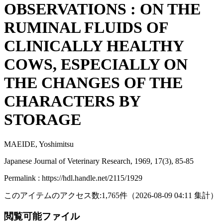
OBSERVATIONS : ON THE
RUMINAL FLUIDS OF
CLINICALLY HEALTHY
COWS, ESPECIALLY ON
THE CHANGES OF THE
CHARACTERS BY
STORAGE
MAEIDE, Yoshimitsu
Japanese Journal of Veterinary Research, 1969, 17(3), 85-85
Permalink : https://hdl.handle.net/2115/1929
このアイテムのアクセス数:
1,765
件
（
2026-08-09
04:11 集計
）
閲覧可能ファイル