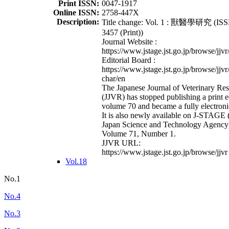
Print ISSN:
0047-1917
Online ISSN:
2758-447X
Description:
Title change: Vol. 1 : 獸醫學研究 (ISS
3457 (Print))
Journal Website :
https://www.jstage.jst.go.jp/browse/jjvr
Editorial Board :
https://www.jstage.jst.go.jp/browse/jjvr
char/en
The Japanese Journal of Veterinary Re
(JJVR) has stopped publishing a print e
volume 70 and became a fully electroni
It is also newly available on J-STAGE 
Japan Science and Technology Agency
Volume 71, Number 1.
JJVR URL:
https://www.jstage.jst.go.jp/browse/jjvr
Vol.18
No.1
No.4
No.3