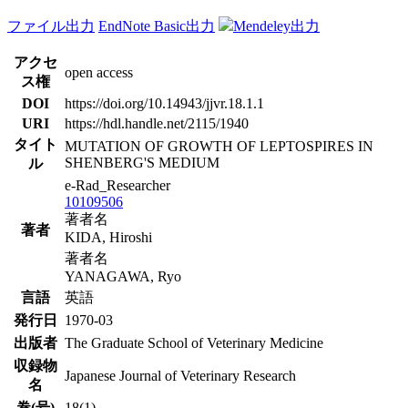
ファイル出力
EndNote Basic出力
Mendeley出力
アクセ
open access
ス権
DOI
https://doi.org/10.14943/jjvr.18.1.1
URI
https://hdl.handle.net/2115/1940
タイト
MUTATION OF GROWTH OF LEPTOSPIRES IN
SHENBERG'S MEDIUM
ル
e-Rad_Researcher
10109506
著者名
著者
KIDA, Hiroshi
著者名
YANAGAWA, Ryo
言語
英語
発行日
1970-03
出版者
The Graduate School of Veterinary Medicine
収録物
Japanese Journal of Veterinary Research
名
巻(号)
18(1)