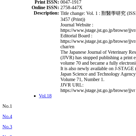
Print ISSN:
0047-1917
Online ISSN:
2758-447X
Description:
Title change: Vol. 1 : 獸醫學研究 (ISS
3457 (Print))
Journal Website :
https://www.jstage.jst.go.jp/browse/jjvr
Editorial Board :
https://www.jstage.jst.go.jp/browse/jjvr
char/en
The Japanese Journal of Veterinary Re
(JJVR) has stopped publishing a print e
volume 70 and became a fully electroni
It is also newly available on J-STAGE 
Japan Science and Technology Agency
Volume 71, Number 1.
JJVR URL:
https://www.jstage.jst.go.jp/browse/jjvr
Vol.18
No.1
No.4
No.3