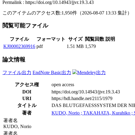
Permalink : https://doi.org/10.14943/jjvr.19.3.43
このアイテムのアクセス数:
1,950
件
（
2026-08-07
13:33 集計
）
閲覧可能ファイル
ファイル
フォーマット
サイズ
閲覧回数
説明
KJ00002369916
pdf
1.51 MB
1,579
論文情報
ファイル出力
EndNote Basic出力
Mendeley出力
アクセス権
open access
DOI
https://doi.org/10.14943/jjvr.19.3.43
URI
https://hdl.handle.net/2115/1979
タイトル
DAS BLUTGEFAESSSYSTEM DER N
著者
KUDO, Norio ; TAKAHATA, Kurahiko 
著者名
KUDO, Norio
著者名