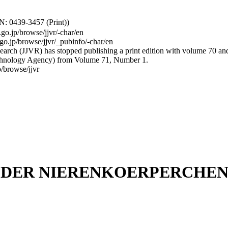
: 0439-3457 (Print))
.go.jp/browse/jjvr/-char/en
.go.jp/browse/jjvr/_pubinfo/-char/en
arch (JJVR) has stopped publishing a print edition with volume 70 and b
hnology Agency) from Volume 71, Number 1.
/browse/jjvr
 DER NIERENKOERPERCHEN