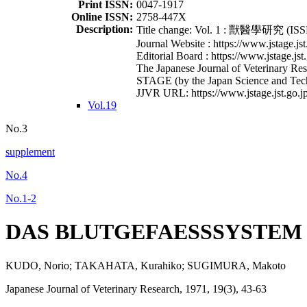
Print ISSN:
0047-1917
Online ISSN:
2758-447X
Description:
Title change: Vol. 1 : 獸醫學研究 (ISSN
Journal Website : https://www.jstage.jst
Editorial Board : https://www.jstage.jst
The Japanese Journal of Veterinary Rese
STAGE (by the Japan Science and Tec
JJVR URL: https://www.jstage.jst.go.jp
Vol.19
No.3
supplement
No.4
No.1-2
DAS BLUTGEFAESSSYSTEM
KUDO, Norio; TAKAHATA, Kurahiko; SUGIMURA, Makoto
Japanese Journal of Veterinary Research, 1971, 19(3), 43-63