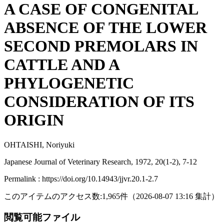
A CASE OF CONGENITAL
ABSENCE OF THE LOWER
SECOND PREMOLARS IN
CATTLE AND A
PHYLOGENETIC
CONSIDERATION OF ITS
ORIGIN
OHTAISHI, Noriyuki
Japanese Journal of Veterinary Research, 1972, 20(1-2), 7-12
Permalink : https://doi.org/10.14943/jjvr.20.1-2.7
このアイテムのアクセス数:
1,965
件
（
2026-08-07
13:16 集計
）
閲覧可能ファイル