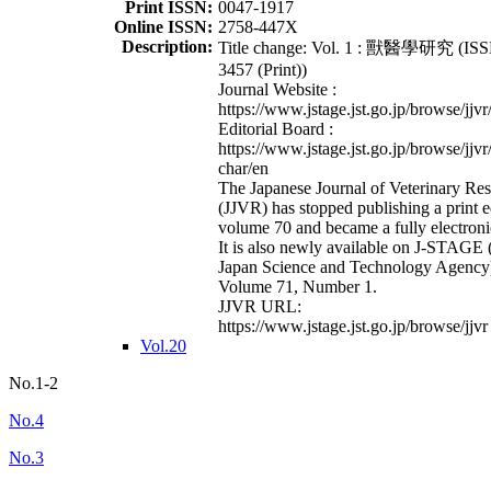
Print ISSN:
0047-1917
Online ISSN:
2758-447X
Description:
Title change: Vol. 1 : 獸醫學研究 (ISS
3457 (Print))
Journal Website :
https://www.jstage.jst.go.jp/browse/jjvr
Editorial Board :
https://www.jstage.jst.go.jp/browse/jjvr
char/en
The Japanese Journal of Veterinary Re
(JJVR) has stopped publishing a print e
volume 70 and became a fully electroni
It is also newly available on J-STAGE 
Japan Science and Technology Agency
Volume 71, Number 1.
JJVR URL:
https://www.jstage.jst.go.jp/browse/jjvr
Vol.20
No.1-2
No.4
No.3