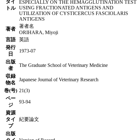
タイ
ESPECIALLY ON THE HEMAGGLUTINATION TEST
USING FRACTIONATED ANTIGENS AND
トル
UTILIZATION OF CYSTICERCUS FASCIOLARIS
ANTIGENS
著者名
著者
ORIHARA, Miyoji
言語
英語
発行
1973-07
日
出版
The Graduate School of Veterinary Medicine
者
収録
Japanese Journal of Veterinary Research
物名
巻(号)
21(3)
ペー
93-94
ジ
資源
タイ
紀要論文
プ
出版