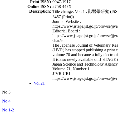
Print ISSN:
0047-1917
Online ISSN:
2758-447X
Description:
Title change: Vol. 1 : 獸醫學研究 (ISS
3457 (Print))
Journal Website :
https://www.jstage.jst.go.jp/browse/jjvr
Editorial Board :
https://www.jstage.jst.go.jp/browse/jjvr
char/en
The Japanese Journal of Veterinary Re
(JJVR) has stopped publishing a print e
volume 70 and became a fully electroni
It is also newly available on J-STAGE 
Japan Science and Technology Agency
Volume 71, Number 1.
JJVR URL:
https://www.jstage.jst.go.jp/browse/jjvr
Vol.21
No.3
No.4
No.1-2