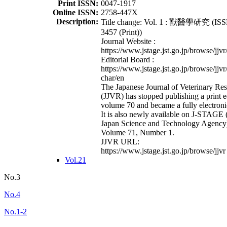
Print ISSN:
0047-1917
Online ISSN:
2758-447X
Description:
Title change: Vol. 1 : 獸醫學研究 (ISS
3457 (Print))
Journal Website :
https://www.jstage.jst.go.jp/browse/jjvr
Editorial Board :
https://www.jstage.jst.go.jp/browse/jjvr
char/en
The Japanese Journal of Veterinary Re
(JJVR) has stopped publishing a print e
volume 70 and became a fully electroni
It is also newly available on J-STAGE 
Japan Science and Technology Agency
Volume 71, Number 1.
JJVR URL:
https://www.jstage.jst.go.jp/browse/jjvr
Vol.21
No.3
No.4
No.1-2