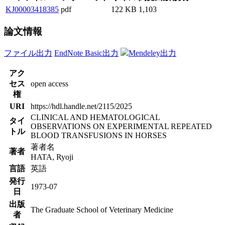
KJ00003418385
pdf
122 KB
1,103
論文情報
ファイル出力
EndNote Basic出力
Mendeley出力
アク
セス
open access
権
URI
https://hdl.handle.net/2115/2025
CLINICAL AND HEMATOLOGICAL
タイ
OBSERVATIONS ON EXPERIMENTAL REPEATED
トル
BLOOD TRANSFUSIONS IN HORSES
著者名
著者
HATA, Ryoji
言語
英語
発行
1973-07
日
出版
The Graduate School of Veterinary Medicine
者