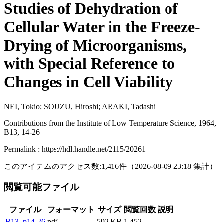
Studies of Dehydration of
Cellular Water in the Freeze-
Drying of Microorganisms,
with Special Reference to
Changes in Cell Viability
NEI, Tokio; SOUZU, Hiroshi; ARAKI, Tadashi
Contributions from the Institute of Low Temperature Science, 1964,
B13, 14-26
Permalink : https://hdl.handle.net/2115/20261
このアイテムのアクセス数:
1,416
件
（
2026-08-09
23:18 集計
）
閲覧可能ファイル
ファイル
フォーマット
サイズ
閲覧回数
説明
B13_p14-26
pdf
592 KB
1,452