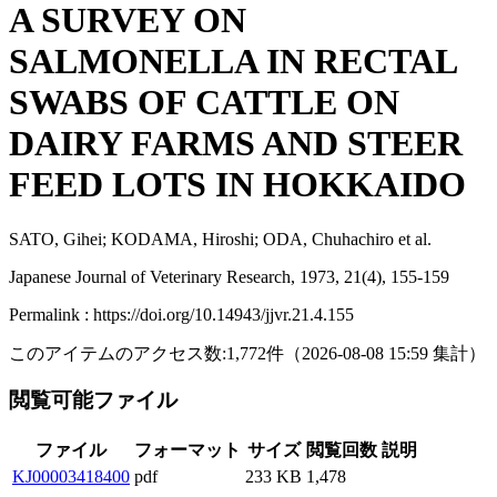
A SURVEY ON
SALMONELLA IN RECTAL
SWABS OF CATTLE ON
DAIRY FARMS AND STEER
FEED LOTS IN HOKKAIDO
SATO, Gihei; KODAMA, Hiroshi; ODA, Chuhachiro et al.
Japanese Journal of Veterinary Research, 1973, 21(4), 155-159
Permalink : https://doi.org/10.14943/jjvr.21.4.155
このアイテムのアクセス数:
1,772
件
（
2026-08-08
15:59 集計
）
閲覧可能ファイル
ファイル
フォーマット
サイズ
閲覧回数
説明
KJ00003418400
pdf
233 KB
1,478