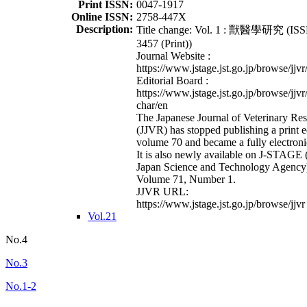
Print ISSN:
0047-1917
Online ISSN:
2758-447X
Description:
Title change: Vol. 1 : 獸醫學研究 (ISS
3457 (Print))
Journal Website :
https://www.jstage.jst.go.jp/browse/jjvr
Editorial Board :
https://www.jstage.jst.go.jp/browse/jjvr
char/en
The Japanese Journal of Veterinary Re
(JJVR) has stopped publishing a print e
volume 70 and became a fully electroni
It is also newly available on J-STAGE 
Japan Science and Technology Agency
Volume 71, Number 1.
JJVR URL:
https://www.jstage.jst.go.jp/browse/jjvr
Vol.21
No.4
No.3
No.1-2