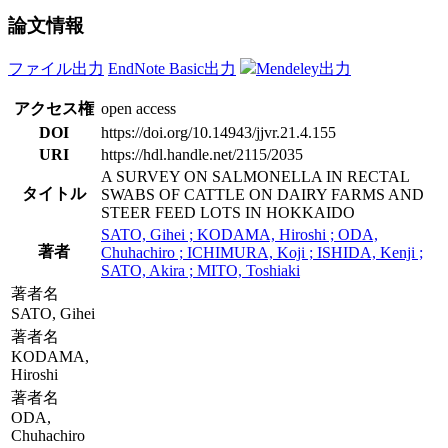
論文情報
ファイル出力
EndNote Basic出力
Mendeley出力
アクセス権
open access
DOI
https://doi.org/10.14943/jjvr.21.4.155
URI
https://hdl.handle.net/2115/2035
A SURVEY ON SALMONELLA IN RECTAL
タイトル
SWABS OF CATTLE ON DAIRY FARMS AND
STEER FEED LOTS IN HOKKAIDO
SATO, Gihei ; KODAMA, Hiroshi ; ODA,
著者
Chuhachiro ; ICHIMURA, Koji ; ISHIDA, Kenji ;
SATO, Akira ; MITO, Toshiaki
著者名
SATO, Gihei
著者名
KODAMA,
Hiroshi
著者名
ODA,
Chuhachiro