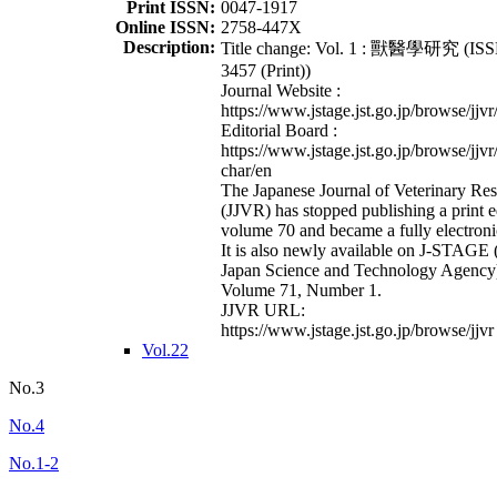
Print ISSN:
0047-1917
Online ISSN:
2758-447X
Description:
Title change: Vol. 1 : 獸醫學研究 (ISS
3457 (Print))
Journal Website :
https://www.jstage.jst.go.jp/browse/jjvr
Editorial Board :
https://www.jstage.jst.go.jp/browse/jjvr
char/en
The Japanese Journal of Veterinary Re
(JJVR) has stopped publishing a print e
volume 70 and became a fully electroni
It is also newly available on J-STAGE 
Japan Science and Technology Agency
Volume 71, Number 1.
JJVR URL:
https://www.jstage.jst.go.jp/browse/jjvr
Vol.22
No.3
No.4
No.1-2