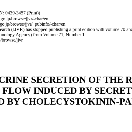
: 0439-3457 (Print))
.go.jp/browse/jjvr/-char/en
.go.jp/browse/jjvr/_pubinfo/-char/en
arch (JJVR) has stopped publishing a print edition with volume 70 and b
hnology Agency) from Volume 71, Number 1.
/browse/jjvr
RINE SECRETION OF THE R
FLOW INDUCED BY SECRET
D BY CHOLECYSTOKININ-P