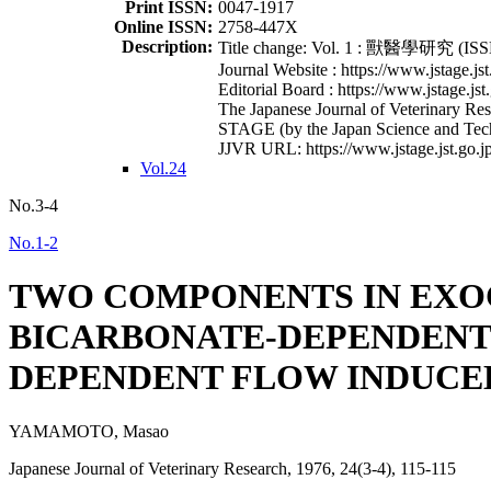
Print ISSN:
0047-1917
Online ISSN:
2758-447X
Description:
Title change: Vol. 1 : 獸醫學研究 (ISSN
Journal Website : https://www.jstage.jst
Editorial Board : https://www.jstage.jst
The Japanese Journal of Veterinary Rese
STAGE (by the Japan Science and Tec
JJVR URL: https://www.jstage.jst.go.jp
Vol.24
No.3-4
No.1-2
TWO COMPONENTS IN EXOC
BICARBONATE-DEPENDENT 
DEPENDENT FLOW INDUCE
YAMAMOTO, Masao
Japanese Journal of Veterinary Research, 1976, 24(3-4), 115-115