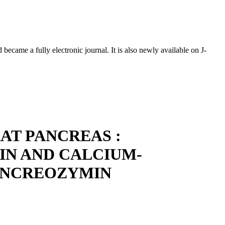
ecame a fully electronic journal. It is also newly available on J-
AT PANCREAS :
IN AND CALCIUM-
ANCREOZYMIN