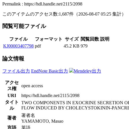
Permalink : https://hdl.handle.net/2115/2098
このアイテムのアクセス数:
1,687
件
（
2026-08-07
05:25 集計
）
閲覧可能ファイル
ファイル
フォーマット
サイズ
閲覧回数
説明
KJ00003407798
pdf
45.2 KB
979
論文情報
ファイル出力
EndNote Basic出力
Mendeley出力
アクセ
open access
ス権
URI
https://hdl.handle.net/2115/2098
タイト
TWO COMPONENTS IN EXOCRINE SECRETION O
FLOW INDUCED BY CHOLECYSTOKININ-PANCR
ル
著者名
著者
YAMAMOTO, Masao
言語
英語