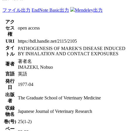
ファイル出力
EndNote Basic出力
Mendeley出力
アク
セス
open access
権
URI
https://hdl.handle.net/2115/2105
タイ
PATHOGENESIS OF MAREK'S DISEASE INDUCED
BY INHALATION AND CONTACT EXPOSURES
トル
著者名
著者
IMAZEKI, Nobuo
言語
英語
発行
1977-04
日
出版
The Graduate School of Veterinary Medicine
者
収録
Japanese Journal of Veterinary Research
物名
巻(号)
25(1-2)
ペー