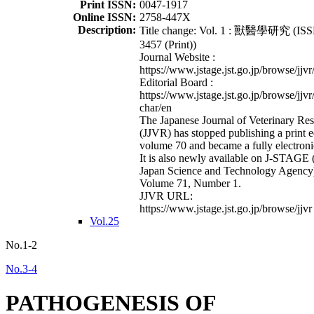
Print ISSN:
0047-1917
Online ISSN:
2758-447X
Description:
Title change: Vol. 1 : 獸醫學研究 (ISS
3457 (Print))
Journal Website :
https://www.jstage.jst.go.jp/browse/jjvr
Editorial Board :
https://www.jstage.jst.go.jp/browse/jjvr
char/en
The Japanese Journal of Veterinary Re
(JJVR) has stopped publishing a print e
volume 70 and became a fully electroni
It is also newly available on J-STAGE 
Japan Science and Technology Agency
Volume 71, Number 1.
JJVR URL:
https://www.jstage.jst.go.jp/browse/jjvr
Vol.25
No.1-2
No.3-4
PATHOGENESIS OF