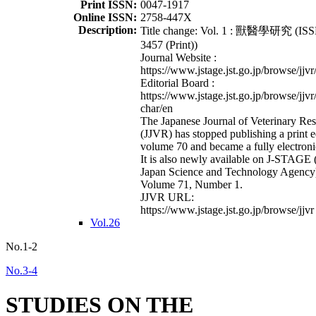
Print ISSN:
0047-1917
Online ISSN:
2758-447X
Description:
Title change: Vol. 1 : 獸醫學研究 (ISS
3457 (Print))
Journal Website :
https://www.jstage.jst.go.jp/browse/jjvr
Editorial Board :
https://www.jstage.jst.go.jp/browse/jjvr
char/en
The Japanese Journal of Veterinary Re
(JJVR) has stopped publishing a print e
volume 70 and became a fully electroni
It is also newly available on J-STAGE 
Japan Science and Technology Agency
Volume 71, Number 1.
JJVR URL:
https://www.jstage.jst.go.jp/browse/jjvr
Vol.26
No.1-2
No.3-4
STUDIES ON THE