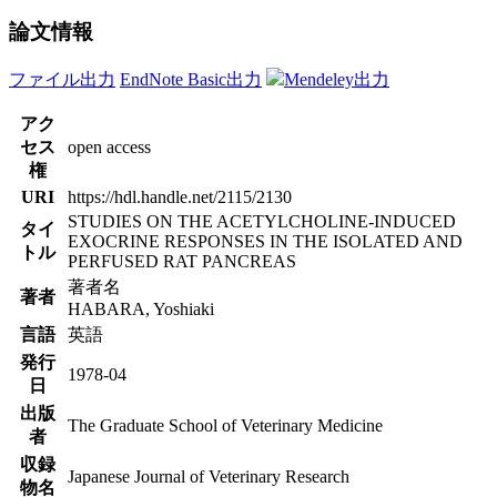
論文情報
ファイル出力
EndNote Basic出力
Mendeley出力
アク
セス
open access
権
URI
https://hdl.handle.net/2115/2130
STUDIES ON THE ACETYLCHOLINE-INDUCED
タイ
EXOCRINE RESPONSES IN THE ISOLATED AND
トル
PERFUSED RAT PANCREAS
著者名
著者
HABARA, Yoshiaki
言語
英語
発行
1978-04
日
出版
The Graduate School of Veterinary Medicine
者
収録
Japanese Journal of Veterinary Research
物名