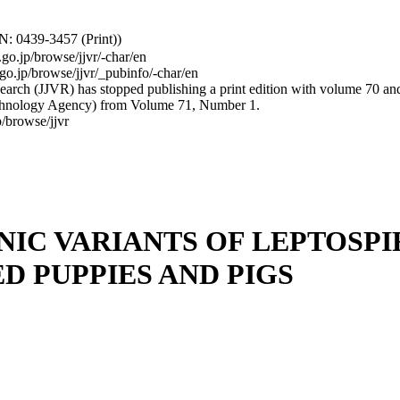
: 0439-3457 (Print))
.go.jp/browse/jjvr/-char/en
.go.jp/browse/jjvr/_pubinfo/-char/en
arch (JJVR) has stopped publishing a print edition with volume 70 and b
hnology Agency) from Volume 71, Number 1.
/browse/jjvr
NIC VARIANTS OF LEPTOSP
D PUPPIES AND PIGS