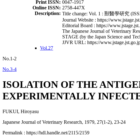
Print ISSN:
0047-1917
Online ISSN:
2758-447X
Description:
Title change: Vol. 1 : 獸醫學研究 (ISSN
Journal Website : https://www.jstage.jst
Editorial Board : https://www.jstage.jst
The Japanese Journal of Veterinary Rese
STAGE (by the Japan Science and Tec
JJVR URL: https://www.jstage.jst.go.jp
Vol.27
No.1-2
No.3-4
ISOLATION OF THE ANTIGE
EXPERIMENTALLY INFECTE
FUKUI, Hiroyasu
Japanese Journal of Veterinary Research, 1979, 27(1-2), 23-24
Permalink : https://hdl.handle.net/2115/2159