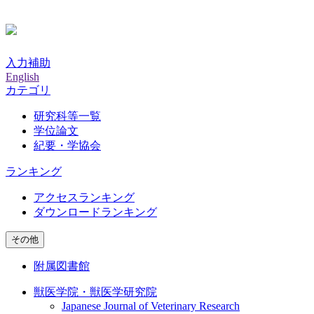
入力補助
English
カテゴリ
研究科等一覧
学位論文
紀要・学協会
ランキング
アクセスランキング
ダウンロードランキング
その他
附属図書館
獣医学院・獣医学研究院
Japanese Journal of Veterinary Research