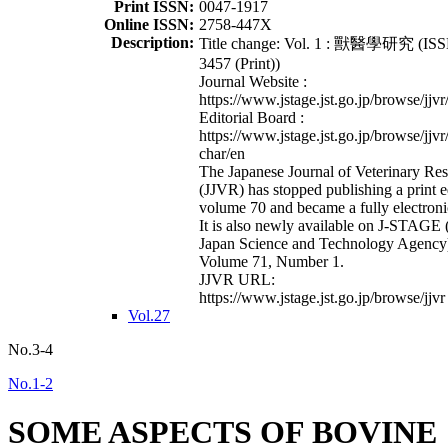
Print ISSN:
0047-1917
Online ISSN:
2758-447X
Description:
Title change: Vol. 1 : 獸醫學研究 (ISS
3457 (Print))
Journal Website :
https://www.jstage.jst.go.jp/browse/jjvr
Editorial Board :
https://www.jstage.jst.go.jp/browse/jjvr
char/en
The Japanese Journal of Veterinary Re
(JJVR) has stopped publishing a print e
volume 70 and became a fully electroni
It is also newly available on J-STAGE 
Japan Science and Technology Agency
Volume 71, Number 1.
JJVR URL:
https://www.jstage.jst.go.jp/browse/jjvr
Vol.27
No.3-4
No.1-2
SOME ASPECTS OF BOVINE