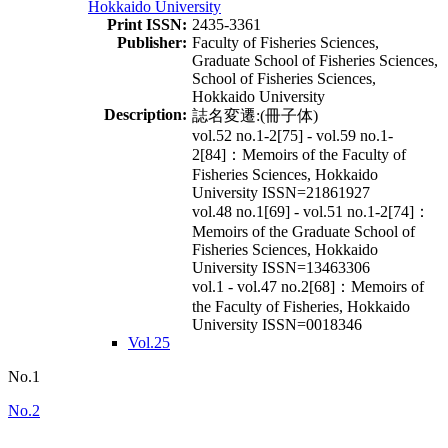
Hokkaido University
Print ISSN:
2435-3361
Publisher:
Faculty of Fisheries Sciences,
Graduate School of Fisheries Sciences,
School of Fisheries Sciences,
Hokkaido University
Description:
誌名変遷:(冊子体)
vol.52 no.1-2[75] - vol.59 no.1-
2[84]：Memoirs of the Faculty of
Fisheries Sciences, Hokkaido
University ISSN=21861927
vol.48 no.1[69] - vol.51 no.1-2[74]：
Memoirs of the Graduate School of
Fisheries Sciences, Hokkaido
University ISSN=13463306
vol.1 - vol.47 no.2[68]：Memoirs of
the Faculty of Fisheries, Hokkaido
University ISSN=0018346
Vol.25
No.1
No.2