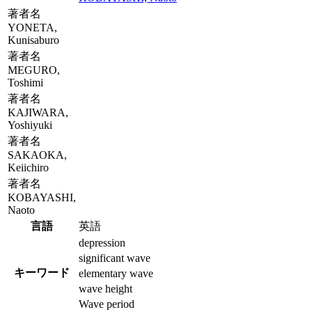
著者名
YONETA,
Kunisaburo
著者名
MEGURO,
Toshimi
著者名
KAJIWARA,
Yoshiyuki
著者名
SAKAOKA,
Keiichiro
著者名
KOBAYASHI,
Naoto
言語
英語
depression
significant wave
キーワード
elementary wave
wave height
Wave period