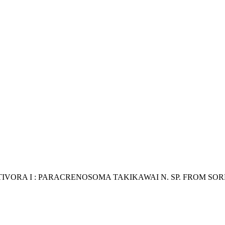
TIVORA I : PARACRENOSOMA TAKIKAWAI N. SP. FROM S