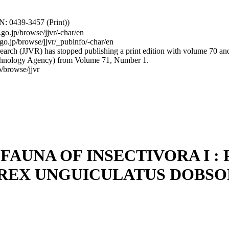
: 0439-3457 (Print))
.go.jp/browse/jjvr/-char/en
.go.jp/browse/jjvr/_pubinfo/-char/en
arch (JJVR) has stopped publishing a print edition with volume 70 and b
hnology Agency) from Volume 71, Number 1.
/browse/jjvr
 FAUNA OF INSECTIVORA I
OREX UNGUICULATUS DOBSO