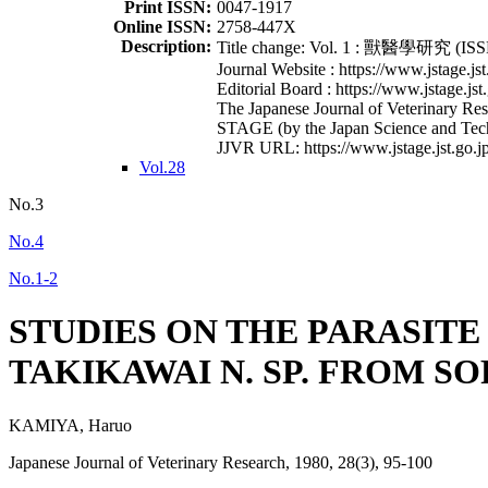
Print ISSN:
0047-1917
Online ISSN:
2758-447X
Description:
Title change: Vol. 1 : 獸醫學研究 (ISSN
Journal Website : https://www.jstage.jst
Editorial Board : https://www.jstage.jst
The Japanese Journal of Veterinary Rese
STAGE (by the Japan Science and Tec
JJVR URL: https://www.jstage.jst.go.jp
Vol.28
No.3
No.4
No.1-2
STUDIES ON THE PARASITE
TAKIKAWAI N. SP. FROM S
KAMIYA, Haruo
Japanese Journal of Veterinary Research, 1980, 28(3), 95-100