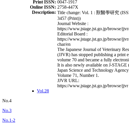
Print ISSN:
0047-1917
Online ISSN:
2758-447X
Description:
Title change: Vol. 1 : 獸醫學研究 (ISS
3457 (Print))
Journal Website :
https://www.jstage.jst.go.jp/browse/jjvr
Editorial Board :
https://www.jstage.jst.go.jp/browse/jjvr
char/en
The Japanese Journal of Veterinary Re
(JJVR) has stopped publishing a print e
volume 70 and became a fully electroni
It is also newly available on J-STAGE 
Japan Science and Technology Agency
Volume 71, Number 1.
JJVR URL:
https://www.jstage.jst.go.jp/browse/jjvr
Vol.28
No.4
No.3
No.1-2