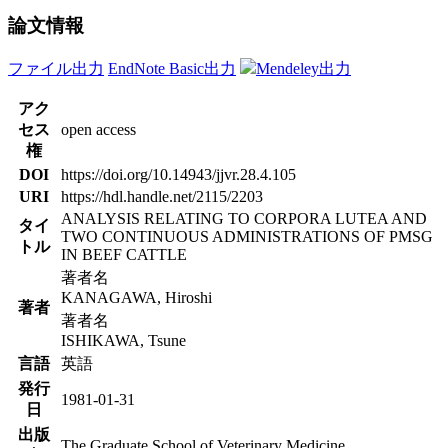
論文情報
ファイル出力
EndNote Basic出力
Mendeley出力
アク
セス
open access
権
DOI
https://doi.org/10.14943/jjvr.28.4.105
URI
https://hdl.handle.net/2115/2203
ANALYSIS RELATING TO CORPORA LUTEA AND
タイ
TWO CONTINUOUS ADMINISTRATIONS OF PMSG
トル
IN BEEF CATTLE
著者名
KANAGAWA, Hiroshi
著者
著者名
ISHIKAWA, Tsune
言語
英語
発行
1981-01-31
日
出版
The Graduate School of Veterinary Medicine