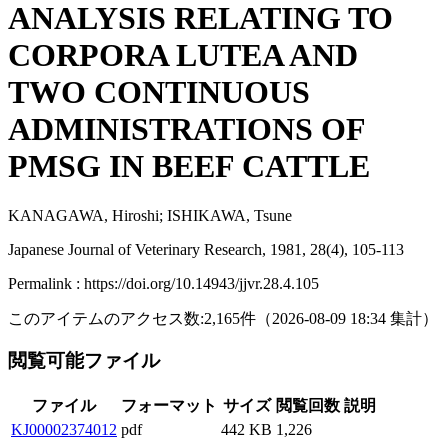
ANALYSIS RELATING TO
CORPORA LUTEA AND
TWO CONTINUOUS
ADMINISTRATIONS OF
PMSG IN BEEF CATTLE
KANAGAWA, Hiroshi; ISHIKAWA, Tsune
Japanese Journal of Veterinary Research, 1981, 28(4), 105-113
Permalink : https://doi.org/10.14943/jjvr.28.4.105
このアイテムのアクセス数:
2,165
件
（
2026-08-09
18:34 集計
）
閲覧可能ファイル
ファイル
フォーマット
サイズ
閲覧回数
説明
KJ00002374012
pdf
442 KB
1,226