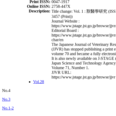
Print ISSN:
0047-1917
Online ISSN:
2758-447X
Description:
Title change: Vol. 1 : 獸醫學研究 (ISS
3457 (Print))
Journal Website :
https://www.jstage.jst.go.jp/browse/jjvr
Editorial Board :
https://www.jstage.jst.go.jp/browse/jjvr
char/en
The Japanese Journal of Veterinary Re
(JJVR) has stopped publishing a print e
volume 70 and became a fully electroni
It is also newly available on J-STAGE 
Japan Science and Technology Agency
Volume 71, Number 1.
JJVR URL:
https://www.jstage.jst.go.jp/browse/jjvr
Vol.28
No.4
No.3
No.1-2