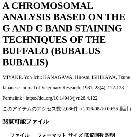
A CHROMOSOMAL
ANALYSIS BASED ON THE
G AND C BAND STAINING
TECHNIQUES OF THE
BUFFALO (BUBALUS
BUBALIS)
MIYAKE, Yoh-Ichi; KANAGAWA, Hiroshi; ISHIKAWA, Tsune
Japanese Journal of Veterinary Research, 1981, 28(4), 122-128
Permalink : https://doi.org/10.14943/jjvr.28.4.122
このアイテムのアクセス数:
2,086
件
（
2026-08-10
00:55 集計
）
閲覧可能ファイル
ファイル
フォーマット
サイズ
閲覧回数
説明