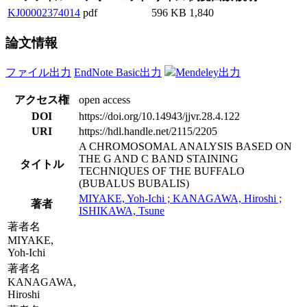
KJ00002374014
pdf
596 KB
1,840
論文情報
ファイル出力
EndNote Basic出力
Mendeley出力
アクセス権
open access
DOI
https://doi.org/10.14943/jjvr.28.4.122
URI
https://hdl.handle.net/2115/2205
A CHROMOSOMAL ANALYSIS BASED ON
THE G AND C BAND STAINING
タイトル
TECHNIQUES OF THE BUFFALO
(BUBALUS BUBALIS)
MIYAKE, Yoh-Ichi ; KANAGAWA, Hiroshi ;
著者
ISHIKAWA, Tsune
著者名
MIYAKE,
Yoh-Ichi
著者名
KANAGAWA,
Hiroshi