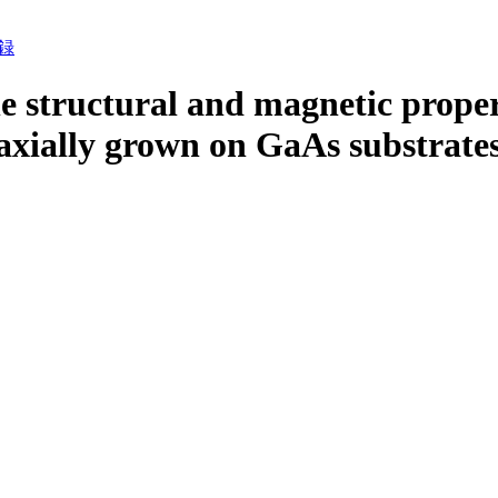
録
he structural and magnetic prope
taxially grown on GaAs substrate