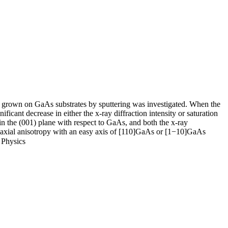
y grown on GaAs substrates by sputtering was investigated. When the
ant decrease in either the x-ray diffraction intensity or saturation
 the (001) plane with respect to GaAs, and both the x-ray
niaxial anisotropy with an easy axis of [110]GaAs or [1−10]GaAs
 Physics