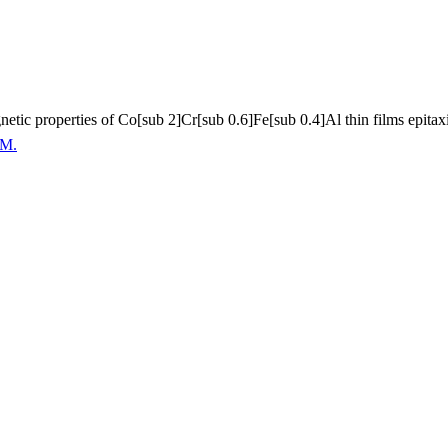
gnetic properties of Co[sub 2]Cr[sub 0.6]Fe[sub 0.4]Al thin films epita
 M.