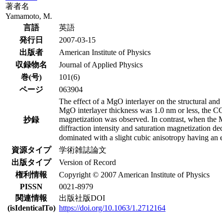
著者名
Yamamoto, M.
言語
英語
発行日
2007-03-15
出版者
American Institute of Physics
収録物名
Journal of Applied Physics
巻(号)
101(6)
ページ
063904
The effect of a MgO interlayer on the structural a
MgO interlayer thickness was 1.0 nm or less, the CCF
magnetization was observed. In contrast, when the 
抄録
diffraction intensity and saturation magnetization 
dominated with a slight cubic anisotropy having 
資源タイプ
学術雑誌論文
出版タイプ
Version of Record
権利情報
Copyright © 2007 American Institute of Physics
PISSN
0021-8979
関連情報
出版社版DOI
(isIdenticalTo)
https://doi.org/10.1063/1.2712164