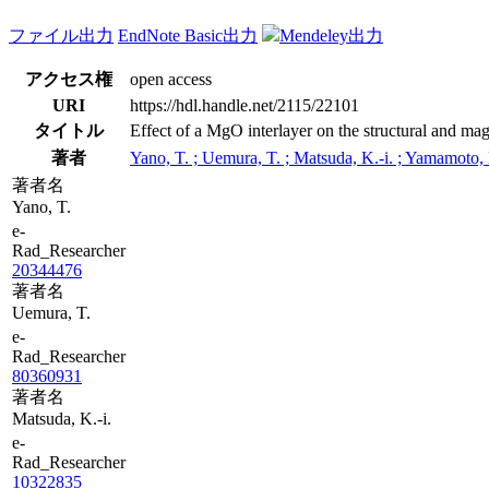
ファイル出力
EndNote Basic出力
Mendeley出力
アクセス権
open access
URI
https://hdl.handle.net/2115/22101
タイトル
Effect of a MgO interlayer on the structural and ma
著者
Yano, T. ; Uemura, T. ; Matsuda, K.-i. ; Yamamoto,
著者名
Yano, T.
e-
Rad_Researcher
20344476
著者名
Uemura, T.
e-
Rad_Researcher
80360931
著者名
Matsuda, K.-i.
e-
Rad_Researcher
10322835