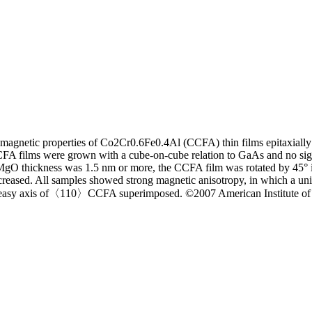
nd magnetic properties of Co2Cr0.6Fe0.4Al (CCFA) thin films epitaxiall
A films were grown with a cube-on-cube relation to GaAs and no signific
MgO thickness was 1.5 nm or more, the CCFA film was rotated by 45° in
decreased. All samples showed strong magnetic anisotropy, in which a u
an easy axis of〈110〉CCFA superimposed. ©2007 American Institute of