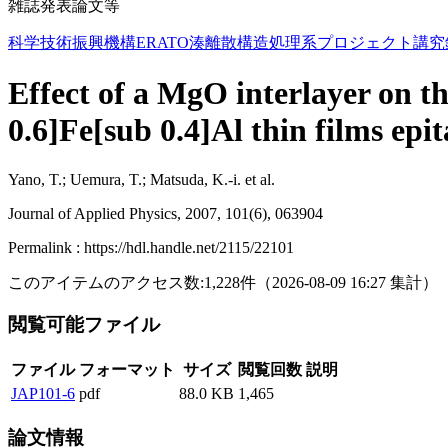
雑誌発表論文等
科学技術振興機構ERATO湊離散構造処理系プロジェクト講究
Effect of a MgO interlayer on t
0.6]Fe[sub 0.4]Al thin films epi
Yano, T.; Uemura, T.; Matsuda, K.-i. et al.
Journal of Applied Physics, 2007, 101(6), 063904
Permalink : https://hdl.handle.net/2115/22101
このアイテムのアクセス数:
1,228
件
（
2026-08-09
16:27 集計
）
閲覧可能ファイル
ファイル
フォーマット
サイズ
閲覧回数
説明
JAP101-6
pdf
88.0 KB
1,465
論文情報